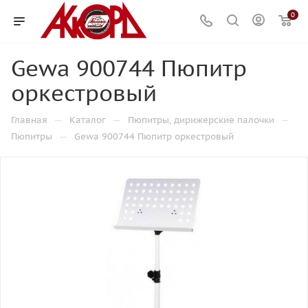
0
Gewa 900744 Пюпитр
оркестровый
—
—
—
Главная
Каталог
Пюпитры, дирижерские палочки
—
Пюпитры
Gewa 900744 Пюпитр оркестровый