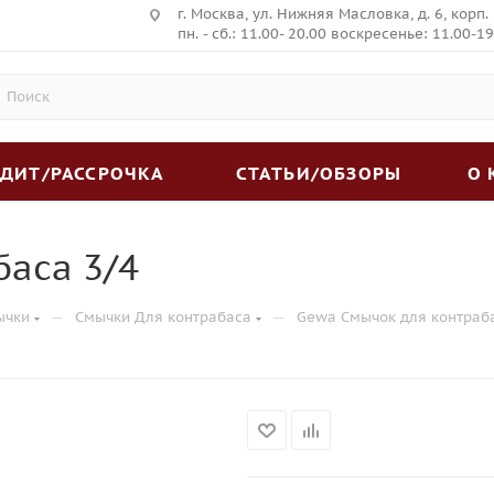
г. Москва, ул. Нижняя Масловка, д. 6, корп.
пн. - сб.: 11.00- 20.00 воскресенье: 11.00-19
ЕДИТ/РАССРОЧКА
СТАТЬИ/ОБЗОРЫ
О
аса 3/4
—
—
ычки
Смычки Для контрабаса
Gewa Смычок для контраба