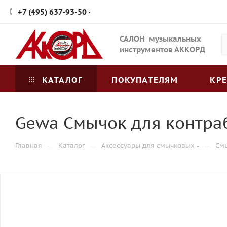
+7 (495) 637-93-50
САЛОН музыкальных
инструментов АККОРД
КАТАЛОГ
ПОКУПАТЕЛЯМ
КР
Gewa Смычок для контраб
—
—
—
Главная
Каталог
Аксессуары для смычковых
См