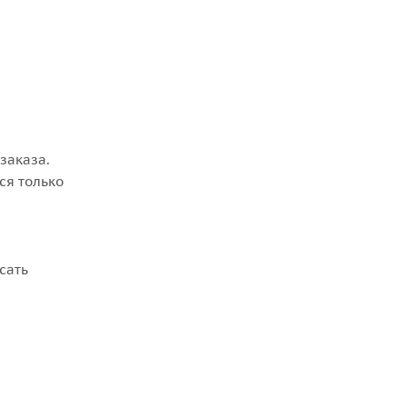
заказа.
ся только
сать