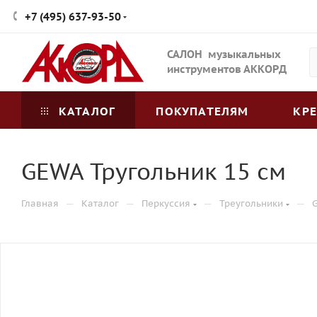
+7 (495) 637-93-50
САЛОН музыкальных
инструментов АККОРД
КАТАЛОГ
ПОКУПАТЕЛЯМ
КР
GEWA Тругольник 15 см
—
—
—
—
Главная
Каталог
Перкуссия
Треугольники