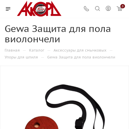
0
Gewa Защита для пола
виолончели
—
—
—
Главная
Каталог
Аксессуары для смычковых
—
Упоры для шпиля
Gewa Защита для пола виолончели