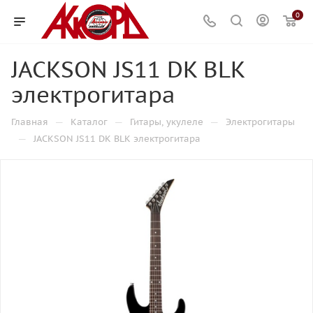
0
JACKSON JS11 DK BLK
электрогитара
—
—
—
Главная
Каталог
Гитары, укулеле
Электрогитары
—
JACKSON JS11 DK BLK электрогитара