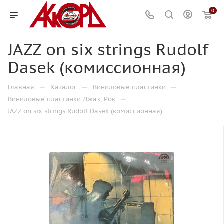
0
JAZZ on six strings Rudolf
Dasek (комиссионная)
—
—
—
Главная
Каталог
Виниловые пластинки
—
Виниловые пластинки Джаз, Рок
JAZZ on six strings Rudolf Dasek (комиссионная)