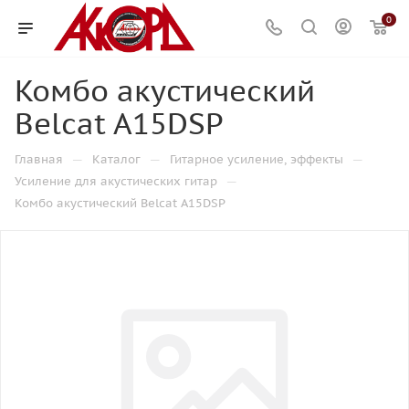
0
Комбо акустический
Belcat A15DSP
—
—
—
Главная
Каталог
Гитарное усиление, эффекты
—
Усиление для акустических гитар
Комбо акустический Belcat A15DSP