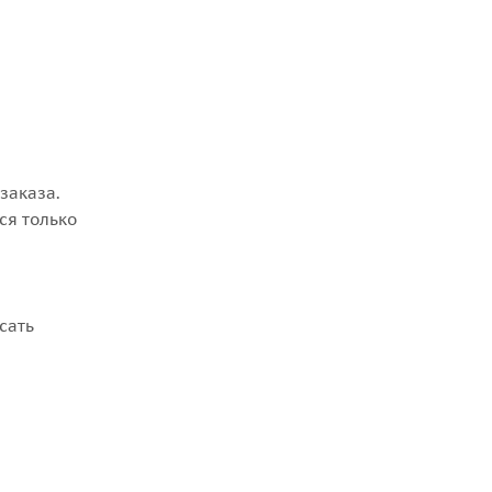
заказа.
ся только
сать