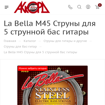
0
La Bella M45 Струны для
5 струнной бас гитары
—
—
—
Главная
Каталог
Струны для гитары и другие
—
Струны для бас-гитар
La Bella M45 Струны для 5 струнной бас гитары
Можно забрать сегодня