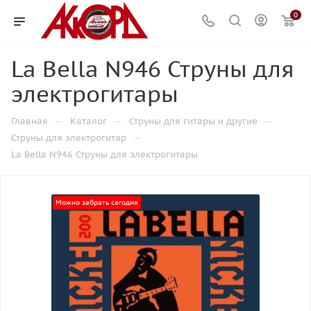
0
La Bella N946 Струны для
электрогитары
—
—
—
Главная
Каталог
Струны для гитары и другие
—
Струны для электрогитар
La Bella N946 Струны для электрогитары
Можно забрать сегодня