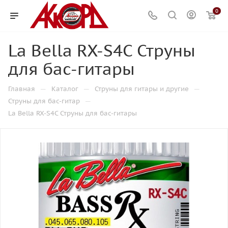
0
La Bella RX-S4C Струны
для бас-гитары
—
—
—
Главная
Каталог
Струны для гитары и другие
—
Струны для бас-гитар
La Bella RX-S4C Струны для бас-гитары