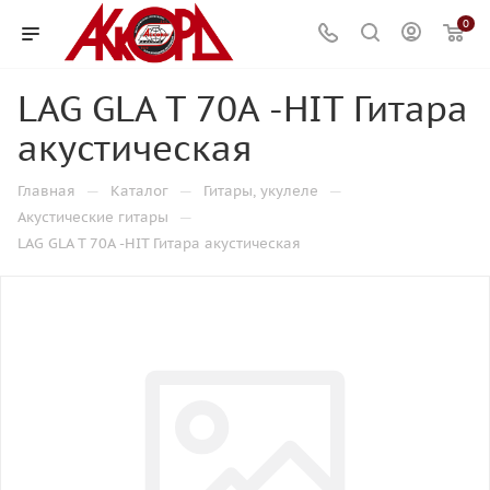
0
LAG GLA T 70A -HIT Гитара
акустическая
—
—
—
Главная
Каталог
Гитары, укулеле
—
Акустические гитары
LAG GLA T 70A -HIT Гитара акустическая