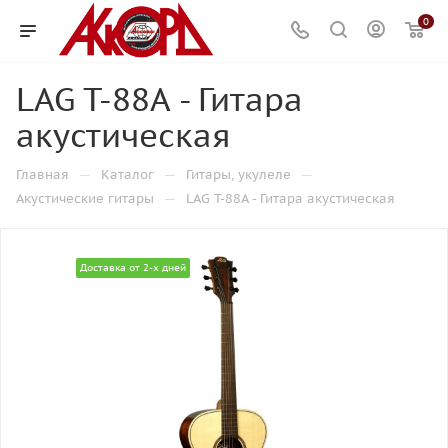
0
LAG T-88A - Гитара
акустическая
—
—
—
Главная
Каталог
Гитары, укулеле
—
Акустические гитары
LAG T-88A - Гитара акустическая
Доставка от 2-х дней