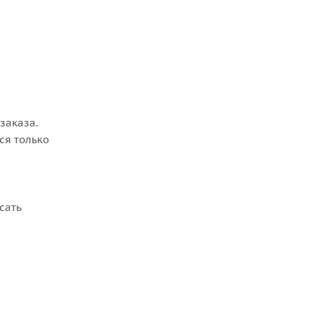
заказа.
ся только
сать