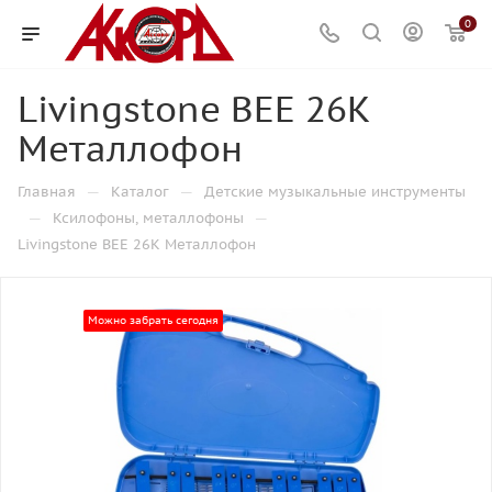
0
Livingstone BEE 26K
Металлофон
—
—
Главная
Каталог
Детские музыкальные инструменты
—
—
Ксилофоны, металлофоны
Livingstone BEE 26K Металлофон
Можно забрать сегодня