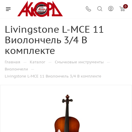
0
Livingstone L-МCE 11
Виолончель 3/4 В
комплекте
—
—
—
Главная
Каталог
Смычковые инструменты
—
Виолончели
Livingstone L-МCE 11 Виолончель 3/4 В комплекте