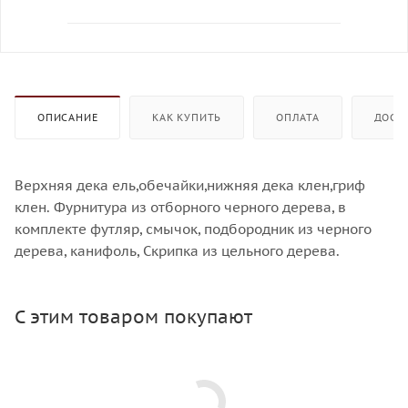
ОПИСАНИЕ
КАК КУПИТЬ
ОПЛАТА
ДОСТ
Верхняя дека ель,обечайки,нижняя дека клен,гриф
клен. Фурнитура из отборного черного дерева, в
комплекте футляр, смычок, подбородник из черного
дерева, канифоль, Скрипка из цельного дерева.
С этим товаром покупают