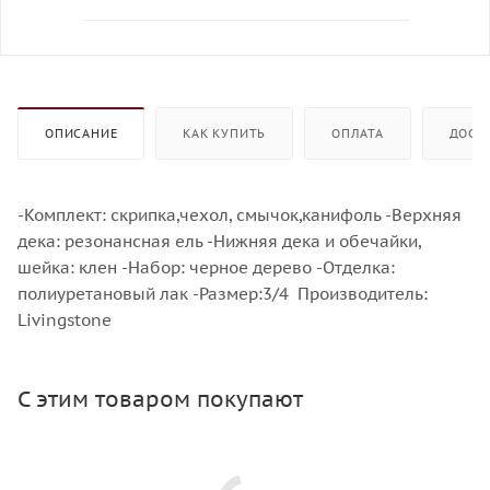
ОПИСАНИЕ
КАК КУПИТЬ
ОПЛАТА
ДОСТ
-Комплект: скрипка,чехол, смычок,канифоль -Верхняя
дека: резонансная ель -Нижняя дека и обечайки,
шейка: клен -Набор: черное дерево -Отделка:
полиуретановый лак -Размер:3/4 Производитель:
Livingstone
С этим товаром покупают