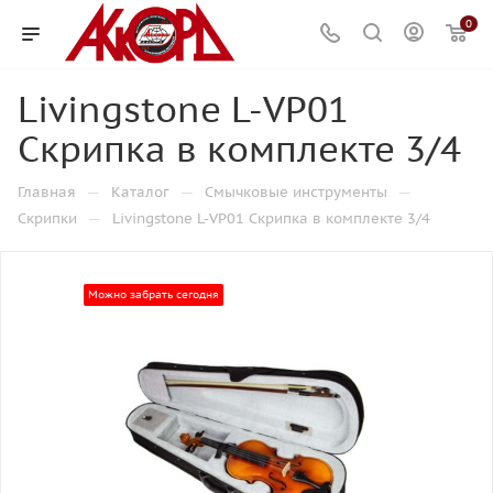
0
Livingstone L-VP01
Скрипка в комплекте 3/4
—
—
—
Главная
Каталог
Смычковые инструменты
—
Скрипки
Livingstone L-VP01 Скрипка в комплекте 3/4
Можно забрать сегодня