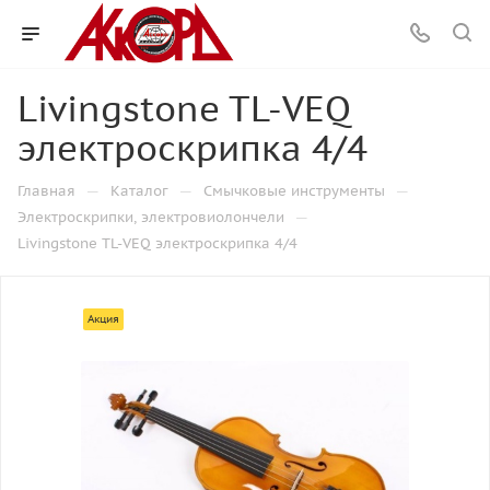
Livingstone TL-VEQ
электроскрипка 4/4
—
—
—
Главная
Каталог
Смычковые инструменты
—
Электроскрипки, электровиолончели
Livingstone TL-VEQ электроскрипка 4/4
Акция