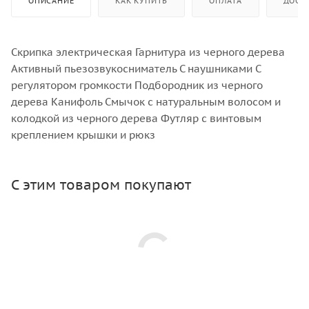
ОПИСАНИЕ
КАК КУПИТЬ
ОПЛАТА
ДОСТ
Скрипка электрическая Гарнитура из черного дерева
Активный пьезозвукосниматель С наушниками С
регулятором громкости Подбородник из черного
дерева Канифоль Смычок с натуральным волосом и
колодкой из черного дерева Футляр с винтовым
креплением крышки и рюкз
С этим товаром покупают