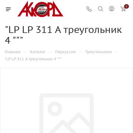
0
"LP LP 311 A треугольник
4 """
—
—
—
—
Главная
Каталог
Перкуссия
Треугольники
"LP LP 311 A треугольник 4 """