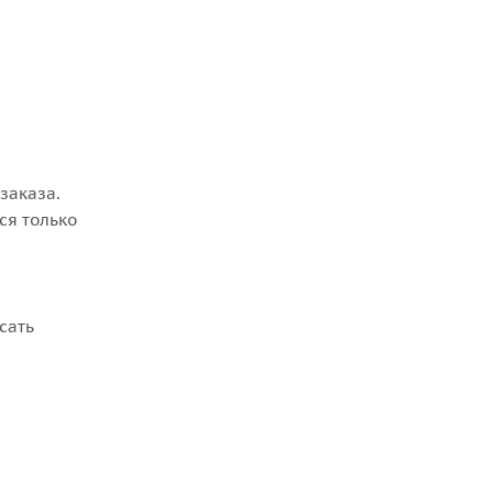
заказа.
ся только
сать