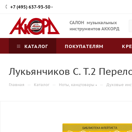
+7 (495) 637-93-50
САЛОН музыкальных
инструментов АККОРД
КАТАЛОГ
ПОКУПАТЕЛЯМ
КР
Лукьянчиков С. Т.2 Пере
—
—
—
Главная
Каталог
Ноты, канцтовары
Духовые инс