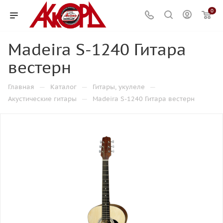
0
Madeira S-1240 Гитара
вестерн
—
—
—
Главная
Каталог
Гитары, укулеле
—
Акустические гитары
Madeira S-1240 Гитара вестерн