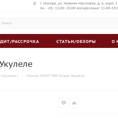
г. Москва, ул. Нижняя Масловка, д. 6, корп. 1
пн. - сб.: 11.00- 20.00 воскресенье: 11.00-19.
ЕДИТ/РАССРОЧКА
СТАТЬИ/ОБЗОРЫ
О
 Укулеле
—
е Укулеле
Mahalo MJ3VT TBR Гитара Укулеле