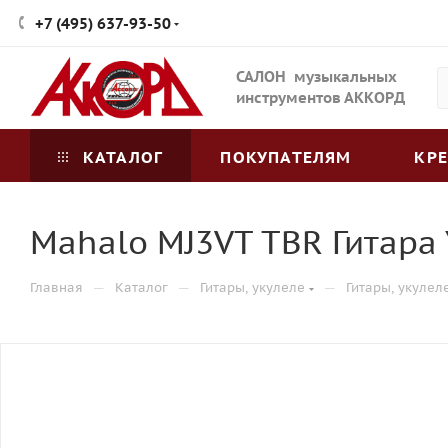
+7 (495) 637-93-50
САЛОН музыкальных
инструментов АККОРД
КАТАЛОГ
ПОКУПАТЕЛЯМ
КР
Mahalo MJ3VT TBR Гитара
—
—
—
Главная
Каталог
Гитары, укулеле
Гитары, укулел