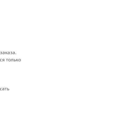
заказа.
ся только
сать