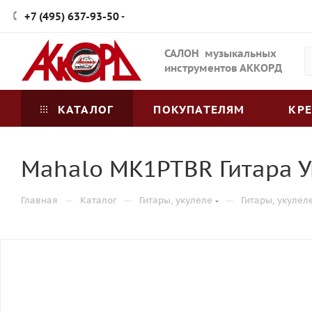
+7 (495) 637-93-50
САЛОН музыкальных
инструментов АККОРД
КАТАЛОГ
ПОКУПАТЕЛЯМ
КР
Mahalo MK1PTBR Гитара У
—
—
—
Главная
Каталог
Гитары, укулеле
Гитары, укулел