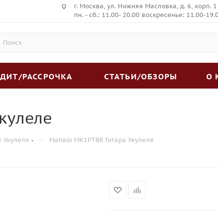
г. Москва, ул. Нижняя Масловка, д. 6, корп. 1
пн. - сб.: 11.00- 20.00 воскресенье: 11.00-19.
ЕДИТ/РАССРОЧКА
СТАТЬИ/ОБЗОРЫ
О
кулеле
—
е Укулеле
Mahalo MK1PTBR Гитара Укулеле