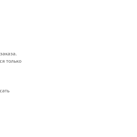
заказа.
ся только
сать