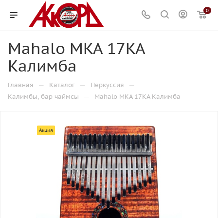
0
Mahalo MKA 17KA
Калимба
—
—
—
Главная
Каталог
Перкуссия
—
Калимбы, бар чаймсы
Mahalo MKA 17KA Калимба
Акция