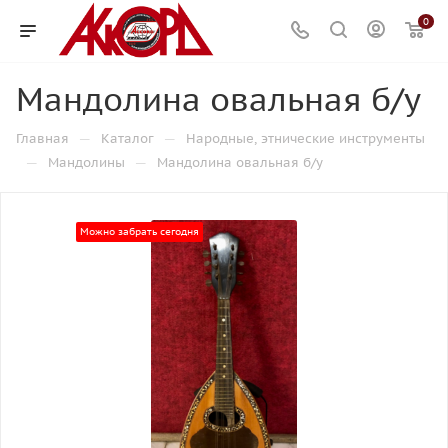
0
Мандолина овальная б/у
—
—
Главная
Каталог
Народные, этнические инструменты
—
—
Мандолины
Мандолина овальная б/у
Можно забрать сегодня