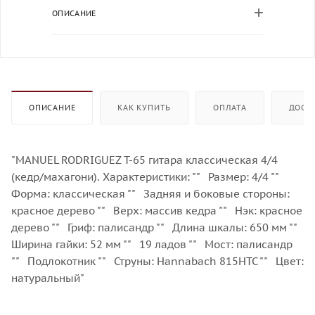
ОПИСАНИЕ
ОПИСАНИЕ
КАК КУПИТЬ
ОПЛАТА
ДОСТ
"MANUEL RODRIGUEZ T-65 гитара классическая 4/4
(кедр/махагони). Характеристики: "" Размер: 4/4 ""
Форма: классическая "" Задняя и боковые стороны:
красное дерево "" Верх: массив кедра "" Нэк: красное
дерево "" Гриф: палисандр "" Длина шкалы: 650 мм ""
Ширина гайки: 52 мм "" 19 ладов "" Мост: палисандр
"" Подлокотник "" Струны: Hannabach 815HTC "" Цвет:
натуральный"