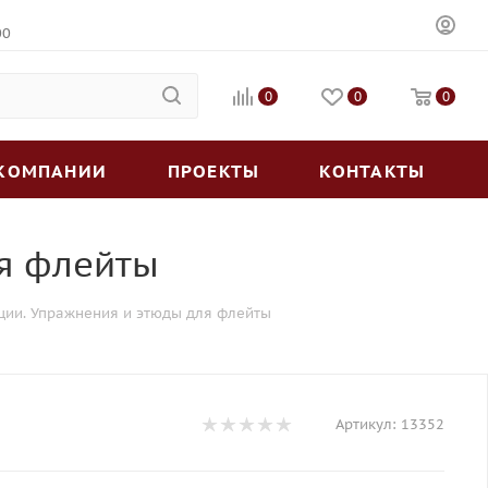
00
0
0
0
 КОМПАНИИ
ПРОЕКТЫ
КОНТАКТЫ
ля флейты
ции. Упражнения и этюды для флейты
Артикул:
13352