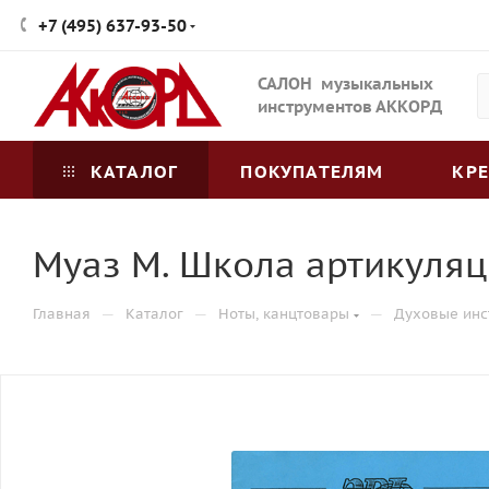
+7 (495) 637-93-50
САЛОН музыкальных
инструментов АККОРД
КАТАЛОГ
ПОКУПАТЕЛЯМ
КР
Муаз М. Школа артикуляц
—
—
—
Главная
Каталог
Ноты, канцтовары
Духовые инс