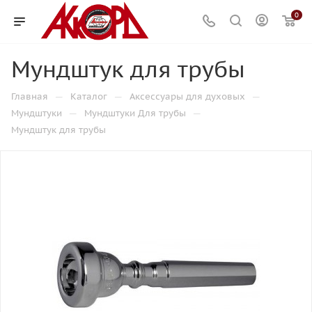
0
Мундштук для трубы
—
—
—
Главная
Каталог
Аксессуары для духовых
—
—
Мундштуки
Мундштуки Для трубы
Мундштук для трубы