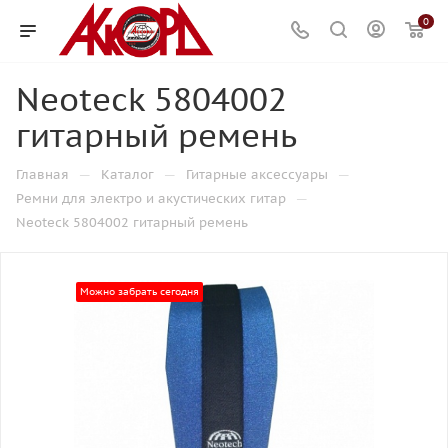
0
Neoteck 5804002
гитарный ремень
—
—
—
Главная
Каталог
Гитарные аксессуары
—
Ремни для электро и акустических гитар
Neoteck 5804002 гитарный ремень
Можно забрать сегодня