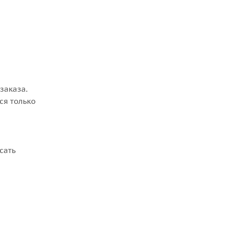
заказа.
ся только
сать