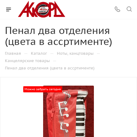
Пенал два отделения
(цвета в ассртименте)
—
—
—
Главная
Каталог
Ноты, канцтовары
—
Канцелярские товары
Пенал два отделения (цвета в ассртименте)
Можно забрать сегодня