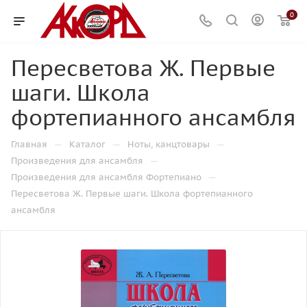
0
Пересветова Ж. Первые
шаги. Школа
фортепианного ансамбля
—
—
—
Главная
Каталог
Ноты, канцтовары
—
Произведения для ансамбля
—
Произведения для ансамбля Фортепиано
Пересветова Ж. Первые шаги. Школа фортепианного
ансамбля