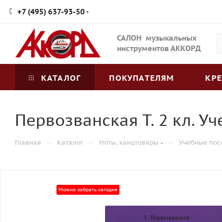
+7 (495) 637-93-50
САЛОН музыкальных
инструментов АККОРД
КАТАЛОГ
ПОКУПАТЕЛЯМ
КР
Первозванская Т. 2 кл. У
—
—
—
Главная
Каталог
Ноты, канцтовары
Учебные пос
Можно забрать сегодня