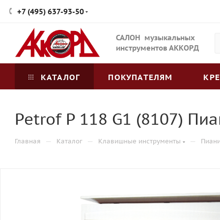
+7 (495) 637-93-50
САЛОН музыкальных
инструментов АККОРД
КАТАЛОГ
ПОКУПАТЕЛЯМ
КР
Petrof P 118 G1 (8107) Пи
—
—
—
Главная
Каталог
Клавишные инструменты
Пиан