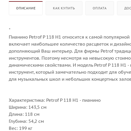
ОПИСАНИЕ
КАК КУПИТЬ
ОПЛАТА
ДО
"
Пианино Petrof P 118 H1 относится к самой популярной
включает наибольшее количество расцветок и дизайнов
дополняющий Ваш интерьер. Для фирмы Petrof тради
инструментов. Поэтому несмотря на невысокую стоимос
динамическими свойствами. И модель Petrof P 118 H1 
инструмент, который замечательно подходит для обуч
для музыкальных школ и небольших концертных залов
Характеристика: Petrof P 118 H1 - пианино
Ширина: 143,5 см
Длина: 118 см
Глубина: 54,2 см
Вес: 199 кг