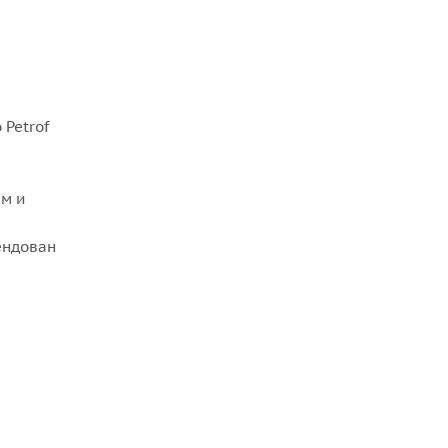
 Petrof
ем и
ендован