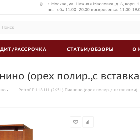
г. Москва, ул. Нижняя Масловка, д. 6, корп. 1
пн. - сб.: 11.00- 20.00 воскресенье: 11.00-19.
ЕДИТ/РАССРОЧКА
СТАТЬИ/ОБЗОРЫ
О
анино (орех полир.,с вставк
—
ино
Petrof P 118 H1 (2651) Пианино (орех полир.,с вставками)