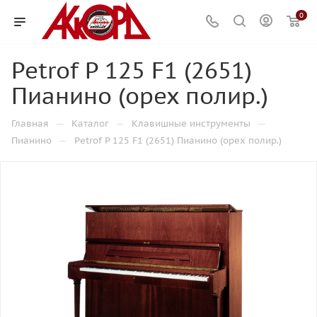
0
Petrof P 125 F1 (2651)
Пианино (орех полир.)
—
—
—
Главная
Каталог
Клавишные инструменты
—
Пианино
Petrof P 125 F1 (2651) Пианино (орех полир.)