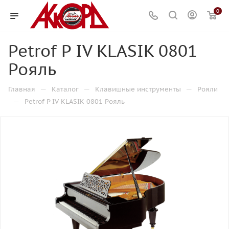
0
Petrof P IV KLASIK 0801
Рояль
—
—
—
Главная
Каталог
Клавишные инструменты
Рояли
—
Petrof P IV KLASIK 0801 Рояль