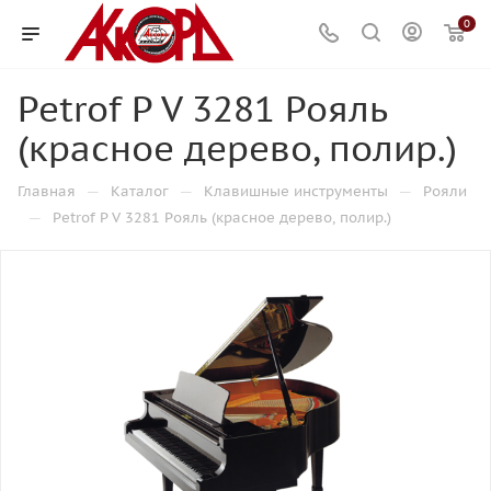
0
Petrof P V 3281 Рояль
(красное дерево, полир.)
—
—
—
Главная
Каталог
Клавишные инструменты
Рояли
—
Petrof P V 3281 Рояль (красное дерево, полир.)