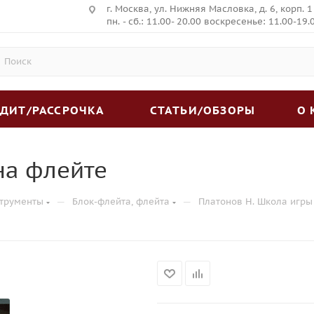
г. Москва, ул. Нижняя Масловка, д. 6, корп. 1
пн. - сб.: 11.00- 20.00 воскресенье: 11.00-19.
ЕДИТ/РАССРОЧКА
СТАТЬИ/ОБЗОРЫ
О
на флейте
—
—
трументы
Блок-флейта, флейта
Платонов Н. Школа игры