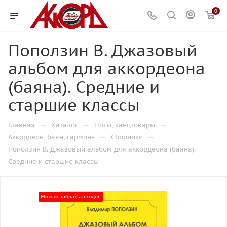
0
Поползин В. Джазовый
альбом для аккордеона
(баяна). Средние и
старшие классы
—
—
—
Главная
Каталог
Ноты, канцтовары
—
—
Аккордеон, баян, гармонь
Сборники
Поползин В. Джазовый альбом для аккордеона (баяна).
Средние и старшие классы
Можно забрать сегодня