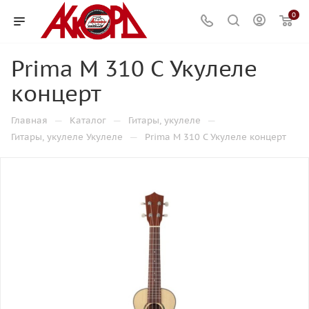
0
Prima M 310 C Укулеле
концерт
—
—
—
Главная
Каталог
Гитары, укулеле
—
Гитары, укулеле Укулеле
Prima M 310 C Укулеле концерт