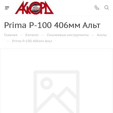
Prima P-100 406мм Альт
—
—
—
Главная
Каталог
Смычковые инструменты
Альты
—
Prima P-100 406мм Альт