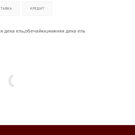
СТАВКА
КРЕДИТ
я дека ель,обечайки,нижняя дека ель