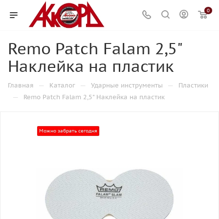
0
Remo Patch Falam 2,5"
Наклейка на пластик
—
—
—
Главная
Каталог
Ударные инструменты
Пластики
—
Remo Patch Falam 2,5" Наклейка на пластик
Можно забрать сегодня