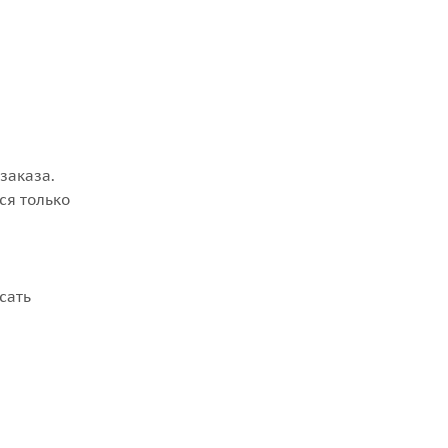
заказа.
ся только
сать