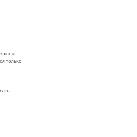
заказа.
ся только
сать