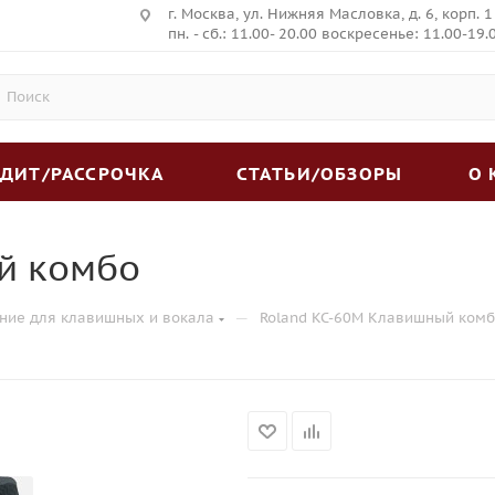
г. Москва, ул. Нижняя Масловка, д. 6, корп. 1
пн. - сб.: 11.00- 20.00 воскресенье: 11.00-19.
ЕДИТ/РАССРОЧКА
СТАТЬИ/ОБЗОРЫ
О
й комбо
—
ние для клавишных и вокала
Roland KC-60M Клавишный ком