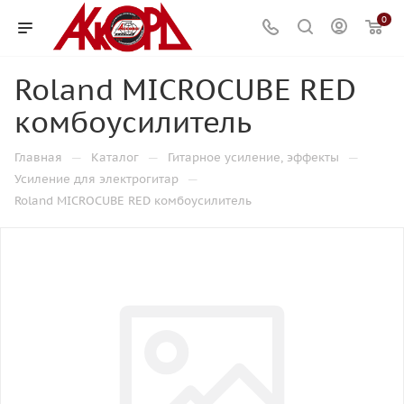
0
Roland MICROCUBE RED
комбоусилитель
—
—
—
Главная
Каталог
Гитарное усиление, эффекты
—
Усиление для электрогитар
Roland MICROCUBE RED комбоусилитель