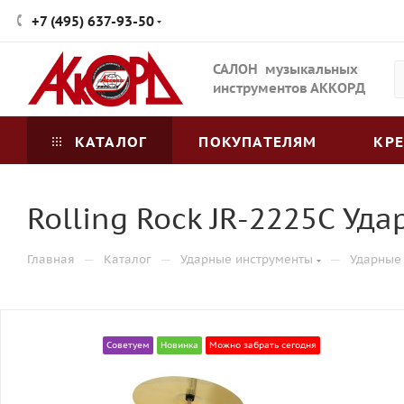
+7 (495) 637-93-50
САЛОН музыкальных
инструментов АККОРД
КАТАЛОГ
ПОКУПАТЕЛЯМ
КР
Rolling Rock JR-2225C Уд
—
—
—
Главная
Каталог
Ударные инструменты
Ударные
Советуем
Новинка
Можно забрать сегодня