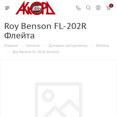
0
Roy Benson FL-202R
Флейта
—
—
—
Главная
Каталог
Духовые инструменты
Флейты
—
Roy Benson FL-202R Флейта